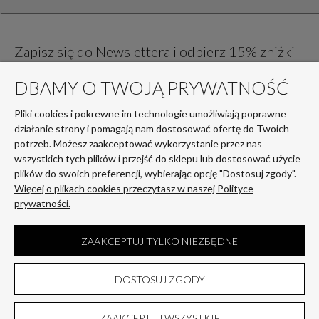
Zapisz się do Newslettera i odbierz 15% zniżki
na pierwsze zakupy!
DBAMY O TWOJĄ PRYWATNOŚĆ
Pliki cookies i pokrewne im technologie umożliwiają poprawne
działanie strony i pomagają nam dostosować ofertę do Twoich
potrzeb. Możesz zaakceptować wykorzystanie przez nas
wszystkich tych plików i przejść do sklepu lub dostosować użycie
plików do swoich preferencji, wybierając opcję "Dostosuj zgody".
Więcej o plikach cookies przeczytasz w naszej Polityce
Twoje dane są przetwarzane zgodnie z naszą
polityką prywatności
prywatności.
ZAAKCEPTUJ TYLKO NIEZBĘDNE
Stopka
DOSTOSUJ ZGODY
Sklep internetowy Shoper Premium
ZAAKCEPTUJ WSZYSTKIE