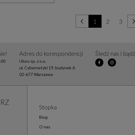
1
2
3
ie!
Adres do korespondencji
Śledź nas i bąd
.00
Uluru sp. z o.o.
ul. Cybernetyki 19, budynek A
02-677 Warszawa
ERZ
Stopka
Blog
O nas