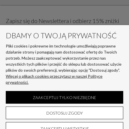
Zapisz się do Newslettera i odbierz 15% zniżki
na pierwsze zakupy!
DBAMY O TWOJĄ PRYWATNOŚĆ
Pliki cookies i pokrewne im technologie umożliwiają poprawne
działanie strony i pomagają nam dostosować ofertę do Twoich
potrzeb. Możesz zaakceptować wykorzystanie przez nas
wszystkich tych plików i przejść do sklepu lub dostosować użycie
plików do swoich preferencji, wybierając opcję "Dostosuj zgody".
Więcej o plikach cookies przeczytasz w naszej Polityce
Twoje dane są przetwarzane zgodnie z naszą
polityką prywatności
prywatności.
ZAAKCEPTUJ TYLKO NIEZBĘDNE
Stopka
DOSTOSUJ ZGODY
Sklep internetowy Shoper Premium
ZAAKCEPTUJ WSZYSTKIE